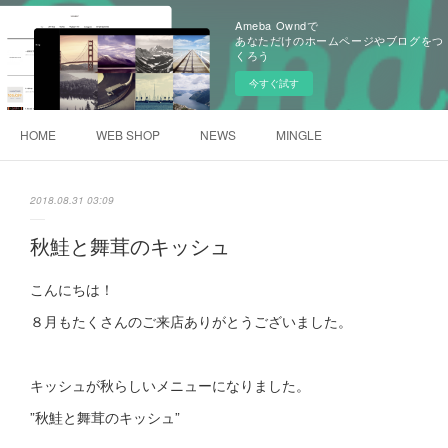
Ameba Owndで
あなただけのホームページやブログをつ
くろう
今すぐ試す
HOME
WEB SHOP
NEWS
MINGLE
2018.08.31 03:09
秋鮭と舞茸のキッシュ
こんにちは！
８月もたくさんのご来店ありがとうございました。
キッシュが秋らしいメニューになりました。
”秋鮭と舞茸のキッシュ”