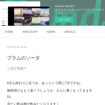
Ameba Owndで
あなただけのホームページやブログをつ
くろう
今すぐ試す
HOME
WEB SHOP
NEWS
MINGLE
2019.06.25 06:38
プラムのソーダ
こんにちは！
6月も終わりに近づき、あっという間に7月ですね。
梅雨明けももう直ぐでしょうか、さらに暑くなってきます
ね。
冷たい飲み物が飲みたくなります！